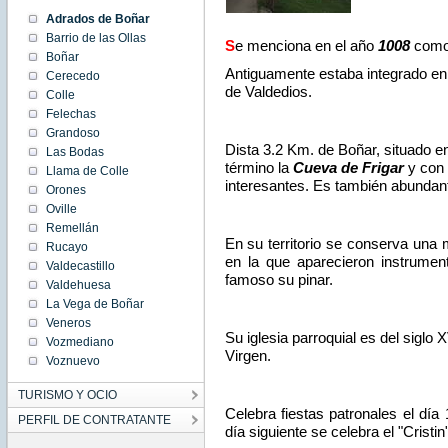
Adrados de Boñar
Barrio de las Ollas
S
e menciona en el año
1008
com
Boñar
Antiguamente estaba integrado en
Cerecedo
de Valdedios.
Colle
Felechas
Grandoso
Dista 3.2 Km. de Boñar, situado 
Las Bodas
término
la
Cueva
de Frigar
y con 
Llama de Colle
interesantes. Es también abundant
Orones
Oville
Remellán
En su territorio se conserva una 
Rucayo
en la que aparecieron instrumen
Valdecastillo
famoso su pinar.
Valdehuesa
La Vega de Boñar
Veneros
Su iglesia parroquial es del siglo X
Vozmediano
Virgen.
Voznuevo
TURISMO Y OCIO
Celebra fiestas patronales el día
PERFIL DE CONTRATANTE
día siguiente se celebra el "Cristin