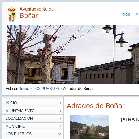
Ayuntamiento de
Boñar
Inicio
M
Está en:
Inicio
>
LOS PUEBLOS
> Adrados de Boñar
INICIO
Adrados de Boñar
AYUNTAMIENTO
LOCALIZACIÓN
(
ATRATUM
MUNICIPIO
LOS PUEBLOS