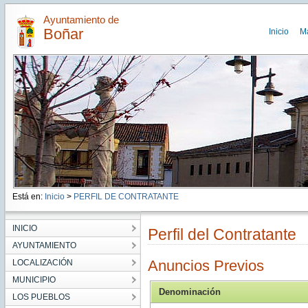
Ayuntamiento de
Boñar
Inicio
M
Está en:
Inicio
>
PERFIL DE CONTRATANTE
INICIO
Perfil del Contratante
AYUNTAMIENTO
Anuncios Previos
LOCALIZACIÓN
MUNICIPIO
Denominación
LOS PUEBLOS